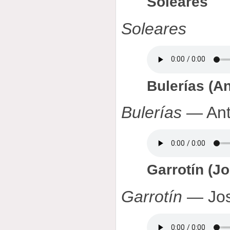
Soleares
Soleares
Bulerías (A
Bulerías
— Ant
Garrotín (J
Garrotín
— Jos