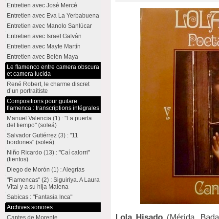
Entretien avec José Mercé
Entretien avec Eva La Yerbabuena
Entretien avec Manolo Sanlúcar
Entretien avec Israel Galván
Entretien avec Mayte Martín
Entretien avec Belén Maya
Le flamenco entre camera obscura
et camera lucida
René Robert, le charme discret
d’un portraitiste
Compositions pour guitare
flamenca : transcriptions intégrales
Manuel Valencia (1) : "La puerta
del tiempo" (soleá)
Salvador Gutiérrez (3) : "11
bordones" (soleá)
Niño Ricardo (13) : "Caí calorri"
(tientos)
Diego de Morón (1) : Alegrías
"Flamencas" (2) : Siguiriya. A Laura
Vital y a su hija Malena
Sabicas : "Fantasia Inca"
Archives sonores
Lola Hisado
(Mérida, Bada
Cantes de Morente