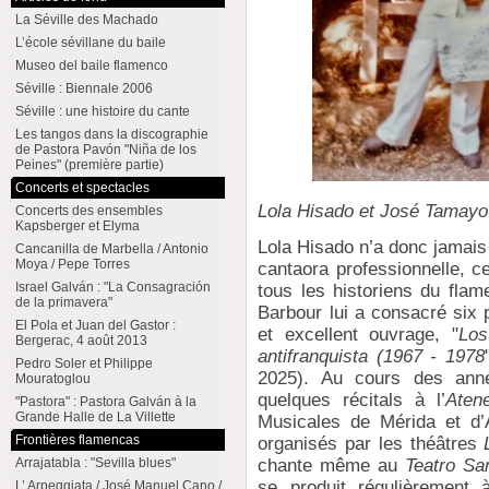
La Séville des Machado
L’école sévillane du baile
Museo del baile flamenco
Séville : Biennale 2006
Séville : une histoire du cante
Les tangos dans la discographie
de Pastora Pavón "Niña de los
Peines" (première partie)
Concerts et spectacles
Lola Hisado et José Tamayo 
Concerts des ensembles
Kapsberger et Elyma
Lola Hisado n’a donc jamais 
Cancanilla de Marbella / Antonio
Moya / Pepe Torres
cantaora professionnelle, ce
Israel Galván : "La Consagración
tous les historiens du flam
de la primavera"
Barbour lui a consacré six 
El Pola et Juan del Gastor :
et excellent ouvrage, "
Los
Bergerac, 4 août 2013
antifranquista (1967 - 1978
Pedro Soler et Philippe
2025). Au cours des ann
Mouratoglou
quelques récitals à l’
Aten
"Pastora" : Pastora Galván à la
Grande Halle de La Villette
Musicales de Mérida et d’A
Frontières flamencas
organisés par les théâtres
Arrajatabla : "Sevilla blues"
chante même au
Teatro Sa
se produit régulièrement
L’ Arpeggiata / José Manuel Cano /