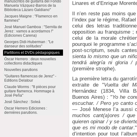
manuscritos de guitarra del Fondo
Linares et d’Enrique Morente
Manuela Vázquez-Barros de la
Biblioteca Lázaro Galdiano"
Il n’en reste pas moins que
Jacques Maigne : "Flamenco en
l’index par le régime, Rafa
flammes"
celui des letras traditionn
José Manuel Gamboa : "Sernita de
opposition au franquisme ; 
Jerez : vamos a acordarnos !"
(Ediciones Carena)
celui de la morale chréti
Georges Didi-Huberman : "Le
pourquoi le programme s’ac
danseur des solitudes"
post-scriptum, seuls cantes 
Partitions et DVDs pédagogiques
sienta lo mismo que un niño 
Óscar Herrero : deux nouvelles
tendrá alegría ni gloria / 
collections didactiques
(première strophe).
Nouvelles parutions
"Guitares flamencas de Jerez" -
La première letra du garrot
Editions Delatour
extraite de "
Vuelta del Ma
Claude Worms : "8 pièces pour
Hernández (1834, Villa Ba
guitare flamenca. Hommage à
José Peña"
Buenos Aires) : "
Yo he cono
José Sánchez : Soleá
escuchar. / Pero yo canto 
Oscar Herrero Ediciones :
— José Menese l’a aussi ch
dernières parutions.
muchos cant(a)ores / que
quieren opinar / y se divier
que es mi modo de cantar
.
d’intention pour tout l’alb