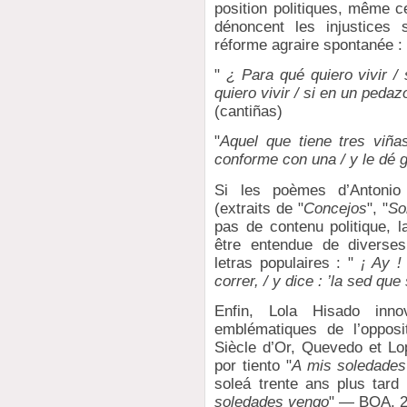
position politiques, même ce
dénoncent les injustices 
réforme agraire spontanée :
"
¿ Para qué quiero vivir /
quiero vivir / si en un peda
(cantiñas)
"
Aquel que tiene tres viña
conforme con una / y le dé 
Si les poèmes d’Antonio
(extraits de "
Concejos
", "
So
pas de contenu politique, 
être entendue de diverse
letras populaires : "
¡ Ay ! 
correr, / y dice : ’la sed qu
Enfin, Lola Hisado inn
emblématiques de l’opposi
Siècle d’Or, Quevedo et Lo
por tiento "
A mis soledades
soleá trente ans plus tard
soledades vengo
" — BOA, 2