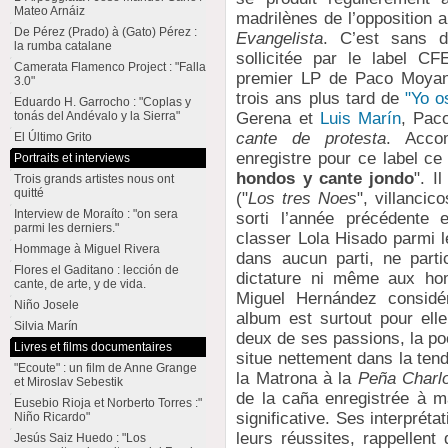
Mateo Arnáiz
madrilènes de l’opposition 
De Pérez (Prado) à (Gato) Pérez :
Evangelista
. C’est sans d
la rumba catalane
sollicitée par le label C
Camerata Flamenco Project : "Falla
premier LP de Paco Moya
3.0"
trois ans plus tard de
"Yo o
Eduardo H. Garrocho : "Coplas y
tonás del Andévalo y la Sierra"
Gerena et
Luis Marín
, Pac
cante de protesta
. Acco
El Último Grito
enregistre pour ce label ce
Portraits et interviews
hondos y cante jondo
". I
Trois grands artistes nous ont
quitté
("
Los tres Noes
", villancic
Interview de Moraíto : "on sera
sorti l’année précédente 
parmi les derniers."
classer Lola Hisado parmi l
Hommage à Miguel Rivera
dans aucun parti, ne parti
Flores el Gaditano : lección de
dictature ni même aux ho
cante, de arte, y de vida.
Miguel Hernández considé
Niño Josele
album est surtout pour ell
Silvia Marín
deux de ses passions, la poé
Livres et films documentaires
situe nettement dans la ten
"Ecoute" : un film de Anne Grange
la Matrona à la
Peña Charlo
et Miroslav Sebestik
de la caña enregistrée à m
Eusebio Rioja et Norberto Torres :"
significative. Ses interpré
Niño Ricardo"
leurs réussites, rappellent
Jesús Saiz Huedo : "Los