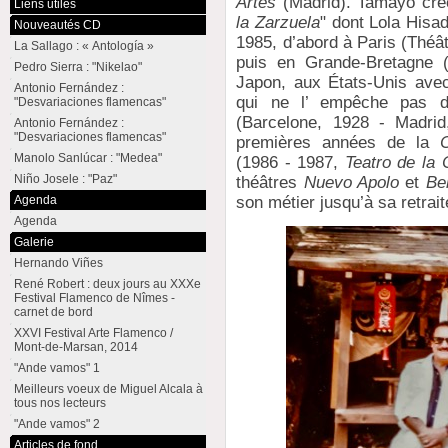
Artes
(Madrid). Tamayo crée
Liens utiles
la Zarzuela
" dont Lola Hisa
Nouveautés CD
1985, d’abord à Paris (Théât
La Sallago : « Antología »
puis en Grande-Bretagne (
Pedro Sierra : "Nikelao"
Japon, aux États-Unis ave
Antonio Fernández :
qui ne l’ empêche pas d’ê
"Desvariaciones flamencas"
(Barcelone, 1928 - Madrid
Antonio Fernández :
"Desvariaciones flamencas"
premières années de la
Manolo Sanlúcar : "Medea"
(1986 - 1987,
Teatro de la
Niño Josele : "Paz"
théâtres
Nuevo Apolo
et
Be
son métier jusqu’à sa retrai
Agenda
Agenda
Galerie
Hernando Viñes
René Robert : deux jours au XXXe
Festival Flamenco de Nîmes -
carnet de bord
XXVI Festival Arte Flamenco /
Mont-de-Marsan, 2014
"Ande vamos" 1
Meilleurs voeux de Miguel Alcala à
tous nos lecteurs
"Ande vamos" 2
Articles de fond