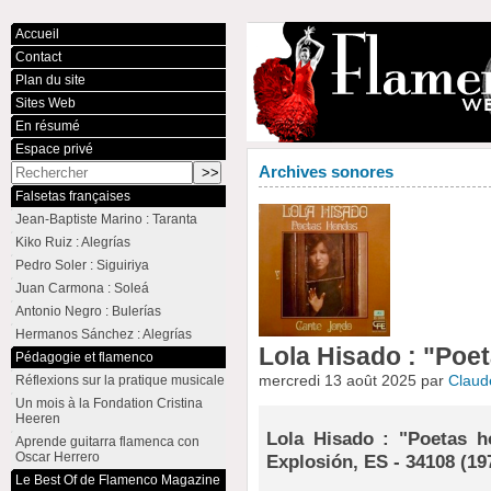
Accueil
Contact
Plan du site
Sites Web
En résumé
Espace privé
Archives sonores
Falsetas françaises
Jean-Baptiste Marino : Taranta
Kiko Ruiz : Alegrías
Pedro Soler : Siguiriya
Juan Carmona : Soleá
Antonio Negro : Bulerías
Hermanos Sánchez : Alegrías
Lola Hisado : "Poe
Pédagogie et flamenco
mercredi 13 août 2025 par
Clau
Réflexions sur la pratique musicale
Un mois à la Fondation Cristina
Heeren
Lola Hisado : "Poetas 
Aprende guitarra flamenca con
Oscar Herrero
Explosión, ES - 34108 (19
Le Best Of de Flamenco Magazine