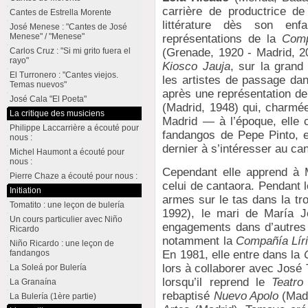
carrière de productrice d
Cantes de Estrella Morente
littérature dès son en
José Menese : "Cantes de José
Menese" / "Menese"
représentations de la
Comp
Carlos Cruz : "Si mi grito fuera el
(Grenade, 1920 - Madrid, 20
rayo"
Kiosco Jauja
, sur la grand
El Turronero : "Cantes viejos.
les artistes de passage dans
Temas nuevos"
après une représentation d
José Cala "El Poeta"
(Madrid, 1948) qui, charmée
La critique des musiciens
Madrid — à l’époque, elle 
Philippe Laccarrière a écouté pour
fandangos de Pepe Pinto, 
nous :
dernier à s’intéresser au can
Michel Haumont a écouté pour
nous :
Cependant elle apprend à M
Pierre Chaze a écouté pour nous :
celui de cantaora. Pendant 
Initiation
armes sur le tas dans la tr
Tomatito : une leçon de bulería
1992), le mari de María J
Un cours particulier avec Niño
engagements dans d’autres 
Ricardo
notamment la
Compañía Líri
Niño Ricardo : une leçon de
En 1981, elle entre dans la
fandangos
lors à collaborer avec José
La Soleá por Bulería
lorsqu’il reprend le
Teatro
La Granaína
rebaptisé
Nuevo Apolo
(Madr
La Bulería (1ère partie)