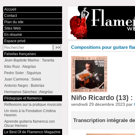
Accueil
Contact
Plan du site
Sites Web
En résumé
Espace privé
Compositions pour guitare fla
Falsetas françaises
Jean-Baptiste Marino : Taranta
Kiko Ruiz : Alegrías
Pedro Soler : Siguiriya
Juan Carmona : Soleá
Antonio Negro : Bulerías
Hermanos Sánchez : Alegrías
Niño Ricardo (13) : 
Pédagogie et flamenco
vendredi 29 décembre 2023 par
Réflexions sur la pratique musicale
Un mois à la Fondation Cristina
Heeren
Transcription intégrale d
Aprende guitarra flamenca con
Oscar Herrero
Le Best Of de Flamenco Magazine