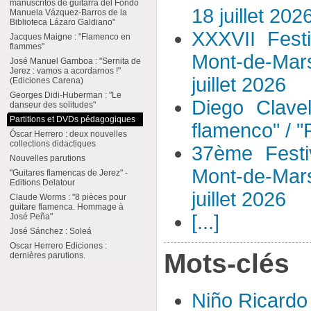
manuscritos de guitarra del Fondo
18 juillet 202
Manuela Vázquez-Barros de la
Biblioteca Lázaro Galdiano"
XXXVII Fest
Jacques Maigne : "Flamenco en
flammes"
Mont-de-Mar
José Manuel Gamboa : "Sernita de
Jerez : vamos a acordarnos !"
juillet 2026
(Ediciones Carena)
Georges Didi-Huberman : "Le
Diego Clavel
danseur des solitudes"
Partitions et DVDs pédagogiques
flamenco" / 
Óscar Herrero : deux nouvelles
collections didactiques
37ème Festi
Nouvelles parutions
Mont-de-Mar
"Guitares flamencas de Jerez" -
Editions Delatour
juillet 2026
Claude Worms : "8 pièces pour
guitare flamenca. Hommage à
[...]
José Peña"
José Sánchez : Soleá
Oscar Herrero Ediciones :
Mots-clés
dernières parutions.
Niño Ricardo