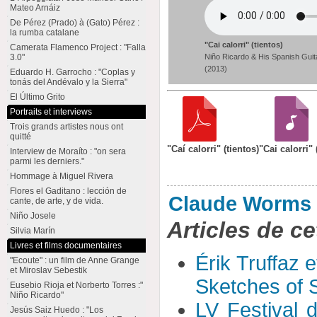
Mateo Arnáiz
De Pérez (Prado) à (Gato) Pérez :
la rumba catalane
"Cai calorri" (tientos)
Camerata Flamenco Project : "Falla
Niño Ricardo & His Spanish Guit
3.0"
(2013)
Eduardo H. Garrocho : "Coplas y
tonás del Andévalo y la Sierra"
El Último Grito
Portraits et interviews
Trois grands artistes nous ont
quitté
"Caí calorri" (tientos)
"Cai calorri" 
Interview de Moraíto : "on sera
parmi les derniers."
Hommage à Miguel Rivera
Flores el Gaditano : lección de
Claude Worms
cante, de arte, y de vida.
Niño Josele
Articles de ce
Silvia Marín
Livres et films documentaires
Érik Truffaz 
"Ecoute" : un film de Anne Grange
et Miroslav Sebestik
Sketches of S
Eusebio Rioja et Norberto Torres :"
Niño Ricardo"
LV Festival 
Jesús Saiz Huedo : "Los