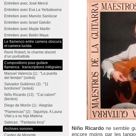
Entretien avec José Mercé
Entretien avec Eva La Yerbabuena
Entretien avec Manolo Sanlúcar
Entretien avec Israel Galván
Entretien avec Mayte Martín
Entretien avec Belén Maya
Le flamenco entre camera obscura
et camera lucida
René Robert, le charme discret
d’un portraitiste
Compositions pour guitare
flamenca : transcriptions intégrales
Manuel Valencia (1) : "La puerta
del tiempo" (soleá)
Salvador Gutiérrez (3) : "11
bordones" (soleá)
Niño Ricardo (13) : "Caí calorri"
(tientos)
Diego de Morón (1) : Alegrías
"Flamencas" (2) : Siguiriya. A Laura
Vital y a su hija Malena
Sabicas : "Fantasia Inca"
Niño Ricardo
ne semble guèr
Archives sonores
encore moins par les tangos
Cantes de Morente