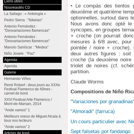
Liens utiles
• Le compás des tientos 
Nouveautés CD
deuxième et quatrième temp
La Sallago : « Antología »
optionnelles, surtout dans l
Pedro Sierra : "Nikelao"
Nous avons donc opté le 
Antonio Fernández :
syncopes, en groupes ternair
"Desvariaciones flamencas"
+ croche (on pourrait don
Antonio Fernández :
"Desvariaciones flamencas"
mesures à 6/8 avec, pour 
pointée / noire + croche). 
Manolo Sanlúcar : "Medea"
deux autres figures : soit 
Niño Josele : "Paz"
croche (la deuxième noire é
Agenda
triolet de noires (cf. sc
Agenda
partition.
Galerie
Hernando Viñes
Claude Worms
René Robert : deux jours au XXXe
Festival Flamenco de Nîmes -
Compositions de Niño Ric
carnet de bord
XXVI Festival Arte Flamenco /
"Variaciones por granadinas
Mont-de-Marsan, 2014
"Ande vamos" 1
"Almoradi" (farruca)
Meilleurs voeux de Miguel Alcala à
tous nos lecteurs
Un cours particulier avec N
"Ande vamos" 2
Sept falsetas por fandango
Articles de fond