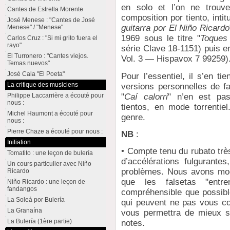
en solo et l’on ne trouv
Cantes de Estrella Morente
composition por tiento, intitu
José Menese : "Cantes de José
guitarra por El Niño Ricardo
Menese" / "Menese"
1969 sous le titre "
Toques 
Carlos Cruz : "Si mi grito fuera el
rayo"
série Clave 18-1151) puis e
El Turronero : "Cantes viejos.
Vol. 3 — Hispavox 7 99259)
Temas nuevos"
José Cala "El Poeta"
Pour l’essentiel, il s’en t
La critique des musiciens
versions personnelles de 
"
Caí calorri
" n’en est pas
Philippe Laccarrière a écouté pour
nous :
tientos, en mode torrentiel
Michel Haumont a écouté pour
genre.
nous :
Pierre Chaze a écouté pour nous :
NB
:
Initiation
• Compte tenu du rubato très
Tomatito : une leçon de bulería
d’accélérations fulgurante
Un cours particulier avec Niño
problèmes. Nous avons mod
Ricardo
que les falsetas "ent
Niño Ricardo : une leçon de
fandangos
compréhensible que possible.
La Soleá por Bulería
qui peuvent ne pas vous con
La Granaína
vous permettra de mieux sai
La Bulería (1ère partie)
notes.