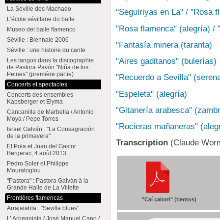
La Séville des Machado
"Seguiriyas en La" / "Rosa 
L’école sévillane du baile
"Rosa flamenca" (alegría) / 
Museo del baile flamenco
Séville : Biennale 2006
"Fantasía minera (taranta)
Séville : une histoire du cante
"Aires gaditanos" (bulerías)
Les tangos dans la discographie
de Pastora Pavón "Niña de los
Peines" (première partie)
"Recuerdo a Sevilla" (serenat
Concerts et spectacles
"Espeleta" (alegría)
Concerts des ensembles
Kapsberger et Elyma
"Gitanería arabesca" (zamb
Cancanilla de Marbella / Antonio
Moya / Pepe Torres
"Rocieras mañaneras" (alegr
Israel Galván : "La Consagración
de la primavera"
Transcription
(Claude Wor
El Pola et Juan del Gastor :
Bergerac, 4 août 2013
Pedro Soler et Philippe
Mouratoglou
"Pastora" : Pastora Galván à la
Grande Halle de La Villette
Frontières flamencas
"Caí calorri" (tientos)
Arrajatabla : "Sevilla blues"
L’ Arpeggiata / José Manuel Cano /