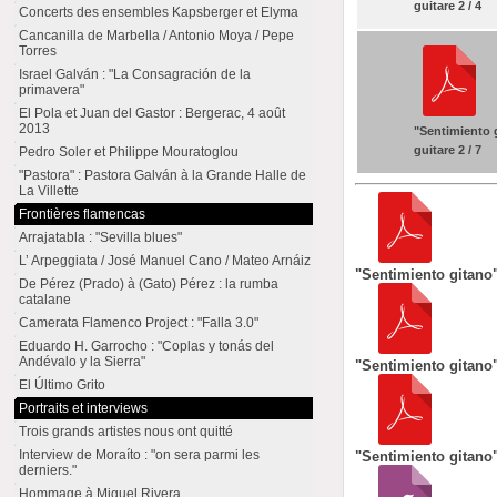
guitare 2 / 4
Concerts des ensembles Kapsberger et Elyma
Cancanilla de Marbella / Antonio Moya / Pepe
Torres
Israel Galván : "La Consagración de la
primavera"
El Pola et Juan del Gastor : Bergerac, 4 août
2013
"Sentimiento 
guitare 2 / 7
Pedro Soler et Philippe Mouratoglou
"Pastora" : Pastora Galván à la Grande Halle de
La Villette
Frontières flamencas
Arrajatabla : "Sevilla blues"
L’ Arpeggiata / José Manuel Cano / Mateo Arnáiz
"Sentimiento gitano" 
De Pérez (Prado) à (Gato) Pérez : la rumba
catalane
Camerata Flamenco Project : "Falla 3.0"
Eduardo H. Garrocho : "Coplas y tonás del
Andévalo y la Sierra"
"Sentimiento gitano" 
El Último Grito
Portraits et interviews
Trois grands artistes nous ont quitté
Interview de Moraíto : "on sera parmi les
"Sentimiento gitano" 
derniers."
Hommage à Miguel Rivera