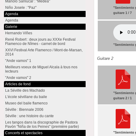
Manolo Sanlúcar : "Medea"
Niño Josele : "Paz"
"Sentimiento 
guitare 1 / 7
Agenda
Agenda
Galerie
Hernando Viñes
René Robert : deux jours au XXXe Festival
Flamenco de Nîmes - carnet de bord
"Sentimiento g
XXVI Festival Arte Flamenco / Mont-de-Marsan,
2014
Guitare 2
"Ande vamos" 1
Meilleurs voeux de Miguel Alcala à tous nos
lecteurs
"Ande vamos" 2
Articles de fond
La Séville des Machado
"Sentimiento 
L’école sévillane du baile
guitare 2 / 1
Museo del baile flamenco
Séville : Biennale 2006
Séville : une histoire du cante
Les tangos dans la discographie de Pastora
Pavón "Niña de los Peines" (première partie)
"Sentimiento 
Concerts et spectacles