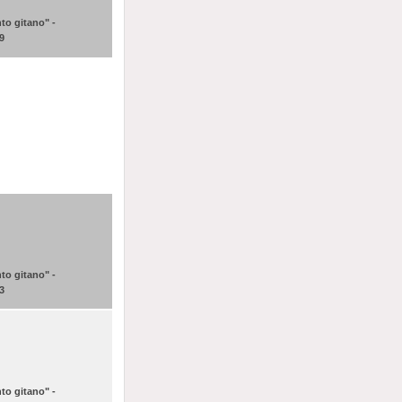
to gitano" -
 9
to gitano" -
 3
to gitano" -