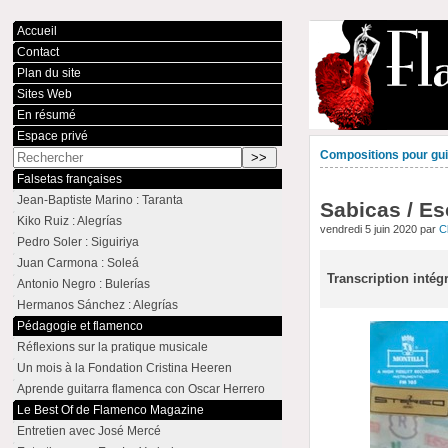
Accueil
Contact
Plan du site
Sites Web
En résumé
Espace privé
Compositions pour guit
Falsetas françaises
Jean-Baptiste Marino : Taranta
Sabicas / Es
Kiko Ruiz : Alegrías
vendredi 5 juin 2020 par
C
Pedro Soler : Siguiriya
Juan Carmona : Soleá
Transcription intég
Antonio Negro : Bulerías
Hermanos Sánchez : Alegrías
Pédagogie et flamenco
Réflexions sur la pratique musicale
Un mois à la Fondation Cristina Heeren
Aprende guitarra flamenca con Oscar Herrero
Le Best Of de Flamenco Magazine
Entretien avec José Mercé