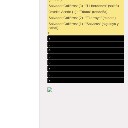
(taranta)
Salvador Gutiérrez (3) : "11 bordones" (soleá)
Joselito Acedo (1) : "Triana" (rondeña)
Salvador Gutiérrez (2) : "El arroyo" (minera)
Salvador Gutiérrez (1) : "Salvicas" (siguiriya y
cabal)
1
2
3
4
5
6
7
8
9