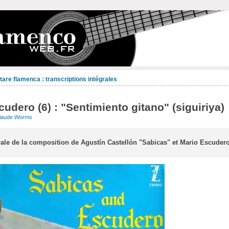
are flamenca : transcriptions intégrales
cudero (6) : "Sentimiento gitano" (siguiriya)
laude Worms
rale de la composition de Agustín Castellón "Sabicas" et Mario Escudero