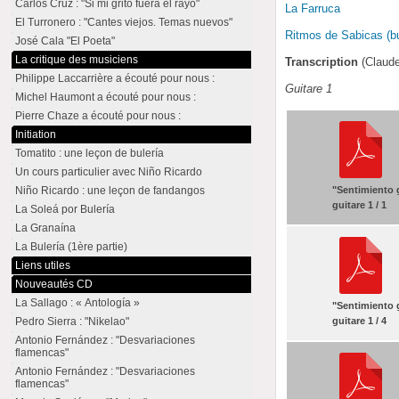
Carlos Cruz : "Si mi grito fuera el rayo"
La Farruca
El Turronero : "Cantes viejos. Temas nuevos"
Ritmos de Sabicas (bu
José Cala "El Poeta"
La critique des musiciens
Transcription
(Claud
Philippe Laccarrière a écouté pour nous :
Guitare 1
Michel Haumont a écouté pour nous :
Pierre Chaze a écouté pour nous :
Initiation
Tomatito : une leçon de bulería
Un cours particulier avec Niño Ricardo
"Sentimiento 
Niño Ricardo : une leçon de fandangos
guitare 1 / 1
La Soleá por Bulería
La Granaína
La Bulería (1ère partie)
Liens utiles
Nouveautés CD
La Sallago : « Antología »
"Sentimiento 
guitare 1 / 4
Pedro Sierra : "Nikelao"
Antonio Fernández : "Desvariaciones
flamencas"
Antonio Fernández : "Desvariaciones
flamencas"