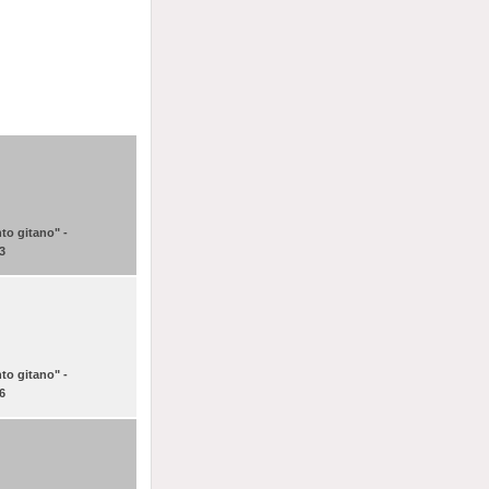
to gitano" -
 3
to gitano" -
 6