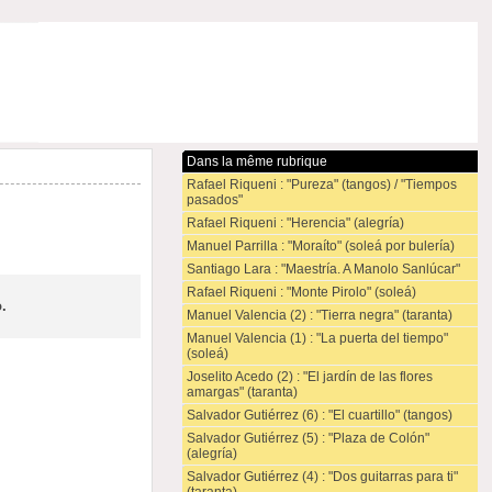
Dans la même rubrique
Rafael Riqueni : "Pureza" (tangos) / "Tiempos
pasados"
Rafael Riqueni : "Herencia" (alegría)
Manuel Parrilla : "Moraíto" (soleá por bulería)
Santiago Lara : "Maestría. A Manolo Sanlúcar"
Rafael Riqueni : "Monte Pirolo" (soleá)
.
Manuel Valencia (2) : "Tierra negra" (taranta)
Manuel Valencia (1) : "La puerta del tiempo"
(soleá)
Joselito Acedo (2) : "El jardín de las flores
amargas" (taranta)
Salvador Gutiérrez (6) : "El cuartillo" (tangos)
Salvador Gutiérrez (5) : "Plaza de Colón"
(alegría)
Salvador Gutiérrez (4) : "Dos guitarras para ti"