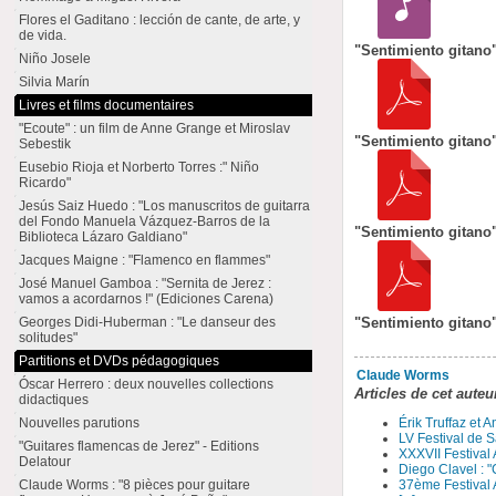
Flores el Gaditano : lección de cante, de arte, y
de vida.
"Sentimiento gitano"
Niño Josele
Silvia Marín
Livres et films documentaires
"Ecoute" : un film de Anne Grange et Miroslav
"Sentimiento gitano" 
Sebestik
Eusebio Rioja et Norberto Torres :" Niño
Ricardo"
Jesús Saiz Huedo : "Los manuscritos de guitarra
del Fondo Manuela Vázquez-Barros de la
"Sentimiento gitano" 
Biblioteca Lázaro Galdiano"
Jacques Maigne : "Flamenco en flammes"
José Manuel Gamboa : "Sernita de Jerez :
vamos a acordarnos !" (Ediciones Carena)
Georges Didi-Huberman : "Le danseur des
"Sentimiento gitano" 
solitudes"
Partitions et DVDs pédagogiques
Claude Worms
Óscar Herrero : deux nouvelles collections
Articles de cet auteu
didactiques
Érik Truffaz et 
Nouvelles parutions
LV Festival de S
"Guitares flamencas de Jerez" - Editions
XXXVII Festival
Delatour
Diego Clavel : "
37ème Festival 
Claude Worms : "8 pièces pour guitare