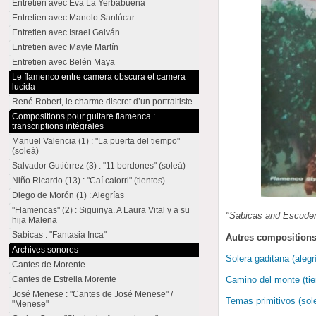
Entretien avec Eva La Yerbabuena
Entretien avec Manolo Sanlúcar
Entretien avec Israel Galván
Entretien avec Mayte Martín
Entretien avec Belén Maya
Le flamenco entre camera obscura et camera
lucida
René Robert, le charme discret d’un portraitiste
Compositions pour guitare flamenca :
transcriptions intégrales
Manuel Valencia (1) : "La puerta del tiempo"
(soleá)
Salvador Gutiérrez (3) : "11 bordones" (soleá)
Niño Ricardo (13) : "Caí calorri" (tientos)
Diego de Morón (1) : Alegrías
"Flamencas" (2) : Siguiriya. A Laura Vital y a su
"Sabicas and Escudero
hija Malena
Sabicas : "Fantasia Inca"
Autres compositions
Archives sonores
Solera gaditana (alegr
Cantes de Morente
Cantes de Estrella Morente
Camino del monte (tie
José Menese : "Cantes de José Menese" /
Temas primitivos (sol
"Menese"