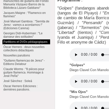
Programme
:
manuscritos de guitarra del Fondo
Manuela Vázquez-Barros de la
"
Golpes
" (fandangos abando
Biblioteca Lázaro Galdiano"
(tangos de El Piyayo) / "
En
Jacques Maigne : "Flamenco en
flammes"
de cambio de María Borrico)
José Manuel Gamboa : "Sernita de
Guzmán) / "
Pensando
" (
Jerez : vamos a acordarnos !"
(jaberas) / "
Tormentos
" (m
(Ediciones Carena)
"
Libertad
" (tientos) / "
Com
Georges Didi-Huberman : "Le
danseur des solitudes"
Iyanda et Juaniqui) / "
Per
Fillo et anonyme de Cádiz)
Partitions et DVDs pédagogiques
Óscar Herrero : deux nouvelles
collections didactiques
Nouvelles parutions
"Guitares flamencas de Jerez" -
Editions Delatour
"Golpes"
Claude Worms : "8 pièces pour
Diego Clavel Con Manol
guitare flamenca. Hommage à
José Peña"
José Sánchez : Soleá
Oscar Herrero Ediciones :
dernières parutions.
"Mis Ojos"
Diego Clavel Con Manol