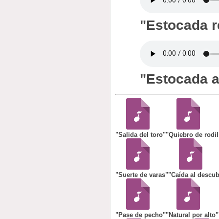
"Estocada r
"Estocada a
"Salida del toro"
"Quiebro de rodil
"Suerte de varas"
"Caída al descub
"Pase de pecho"
"Natural por alto"