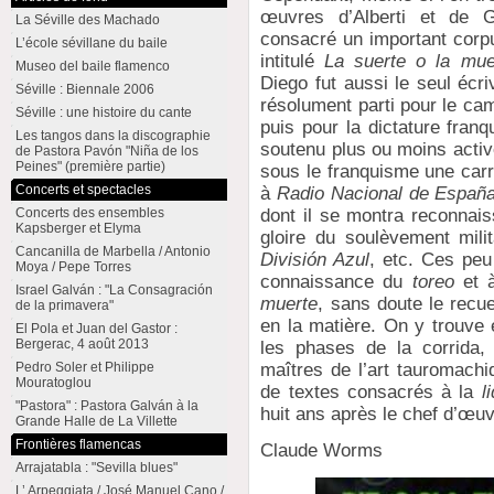
œuvres d’Alberti et de 
La Séville des Machado
consacré un important corpu
L’école sévillane du baile
intitulé
La suerte o la mue
Museo del baile flamenco
Diego fut aussi le seul écr
Séville : Biennale 2006
résolument parti pour le cam
Séville : une histoire du cante
puis pour la dictature franq
Les tangos dans la discographie
soutenu plus ou moins activ
de Pastora Pavón "Niña de los
Peines" (première partie)
sous le franquisme une carr
Concerts et spectacles
à
Radio Nacional de Españ
Concerts des ensembles
dont il se montra reconnai
Kapsberger et Elyma
gloire du soulèvement mili
Cancanilla de Marbella / Antonio
División Azul
, etc. Ces peu
Moya / Pepe Torres
connaissance du
toreo
et à
Israel Galván : "La Consagración
muerte
, sans doute le recue
de la primavera"
en la matière. On y trouve
El Pola et Juan del Gastor :
Bergerac, 4 août 2013
les phases de la corrida
Pedro Soler et Philippe
maîtres de l’art tauromachi
Mouratoglou
de textes consacrés à la
l
"Pastora" : Pastora Galván à la
huit ans après le chef d’œu
Grande Halle de La Villette
Frontières flamencas
Claude Worms
Arrajatabla : "Sevilla blues"
L’ Arpeggiata / José Manuel Cano /