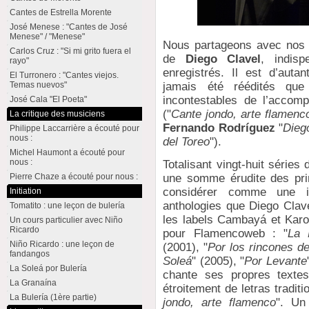
Cantes de Estrella Morente
José Menese : "Cantes de José
Menese" / "Menese"
Nous partageons avec nos l
Carlos Cruz : "Si mi grito fuera el
de
Diego Clavel
, indis
rayo"
enregistrés. Il est d’autan
El Turronero : "Cantes viejos.
jamais été réédités que
Temas nuevos"
incontestables de l’acco
José Cala "El Poeta"
("
Cante jondo, arte flamenc
La critique des musiciens
Fernando Rodríguez
"
Dieg
Philippe Laccarrière a écouté pour
nous :
del Toreo
").
Michel Haumont a écouté pour
nous :
Totalisant vingt-huit série
une somme érudite des prin
Pierre Chaze a écouté pour nous :
considérer comme une i
Initiation
anthologies que Diego Clave
Tomatito : une leçon de bulería
les labels Cambayá et Kar
Un cours particulier avec Niño
Ricardo
pour Flamencoweb : "
La 
Niño Ricardo : une leçon de
(2001), "
Por los rincones d
fandangos
Soleá
" (2005), "
Por Levante
La Soleá por Bulería
chante ses propres textes
La Granaína
étroitement de letras traditi
La Bulería (1ère partie)
jondo, arte flamenco
". Un