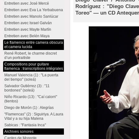
Entretien avec José Mercé
Rodríguez : "Diego Clave
Entretien avec Eva La Yerbabuena
Toreo" — un CD Antequera
Entretien avec Manolo Sanlúcar
Entretien avec Israel Galván
Entretien avec Mayte Martín
Entretien avec Belén Maya
Le flamenco entre camera obscura
et camera lucida
René Robert, le charme discret
d’un portraitiste
Compositions pour guitare
flamenca : transcriptions intégrales
Manuel Valencia (1) : "La puerta
del tiempo" (soleá)
Salvador Gutiérrez (3) : "11
bordones" (soleá)
Niño Ricardo (13) : "Caí calorri"
(tientos)
Diego de Morón (1) : Alegrías
"Flamencas" (2) : Siguiriya. A Laura
Vital y a su hija Malena
Sabicas : "Fantasia Inca"
Archives sonores
Cantes de Morente