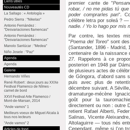
Liens utiles
premier cante de "
Pensan
Nouveautés CD
robar, / no me pidas tú que 
La Sallago : « Antología »
poder comprarles pan
". C
Pedro Sierra : "Nikelao"
célèbre letra por soleá ? —
nadie. / Yo lo hago por mis 
Antonio Fernández :
"Desvariaciones flamencas"
Par contre, les textes m
Antonio Fernández :
"Desvariaciones flamencas"
"
Poema del Toreo
" sont de
Manolo Sanlúcar : "Medea"
(Santander, 1896 - Madrid, 
Niño Josele : "Paz"
centenaire de la naissance 
Agenda
27
. Rappelons à ce propo
Agenda
posteriori en 1948 par Dámas
de plusieurs actes de célébr
Galerie
de Góngora, d’abord sans s
Hernando Viñes
puis avec plus de retenti
René Robert : deux jours au XXXe
Festival Flamenco de Nîmes -
décembre suivant. A Séville, 
carnet de bord
dramaturge-mécène Ignacio
XXVI Festival Arte Flamenco /
goût pour la tauromachie
Mont-de-Marsan, 2014
directement ou non : outre 
"Ande vamos" 1
retient Rafael Alberti, Fed
Meilleurs voeux de Miguel Alcala à
Salinas, Vicente Aleixandre
tous nos lecteurs
Altolaguirre — tous nés entr
"Ande vamos" 2
Cependant, même si l’on tr
Articles de fond