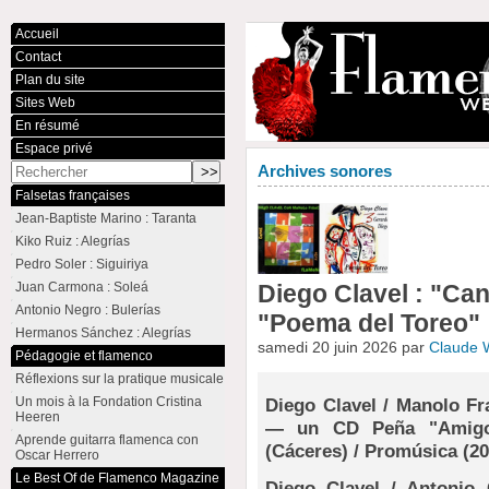
Accueil
Contact
Plan du site
Sites Web
En résumé
Espace privé
Archives sonores
Falsetas françaises
Jean-Baptiste Marino : Taranta
Kiko Ruiz : Alegrías
Pedro Soler : Siguiriya
Juan Carmona : Soleá
Diego Clavel : "Can
Antonio Negro : Bulerías
"Poema del Toreo"
Hermanos Sánchez : Alegrías
samedi 20 juin 2026 par
Claude
Pédagogie et flamenco
Réflexions sur la pratique musicale
Un mois à la Fondation Cristina
Diego Clavel / Manolo Fr
Heeren
— un CD Peña "Amigos
Aprende guitarra flamenca con
(Cáceres) / Promúsica (20
Oscar Herrero
Le Best Of de Flamenco Magazine
Diego Clavel / Antonio