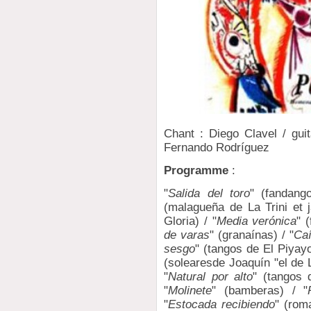
Chant : Diego Clavel / gui
Fernando Rodríguez
Programme
:
"
Salida del toro
" (fandang
(malagueña de La Trini et j
Gloria) / "
Media verónica
" 
de varas
" (granaínas) / "
Caí
sesgo
" (tangos de El Piyayo
(solearesde Joaquín "el de L
"
Natural por alto
" (tangos 
"
Molinete
" (bamberas) / "
"
Estocada recibiendo
" (rom