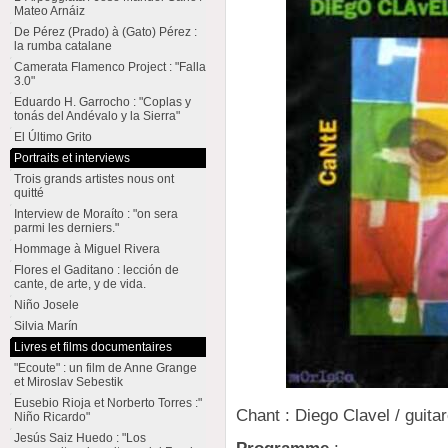
Mateo Arnáiz
De Pérez (Prado) à (Gato) Pérez :
la rumba catalane
Camerata Flamenco Project : "Falla
3.0"
Eduardo H. Garrocho : "Coplas y
tonás del Andévalo y la Sierra"
El Último Grito
Portraits et interviews
Trois grands artistes nous ont
quitté
Interview de Moraíto : "on sera
parmi les derniers."
Hommage à Miguel Rivera
Flores el Gaditano : lección de
cante, de arte, y de vida.
Niño Josele
Silvia Marín
Livres et films documentaires
"Ecoute" : un film de Anne Grange
et Miroslav Sebestik
Eusebio Rioja et Norberto Torres :"
Chant : Diego Clavel / guita
Niño Ricardo"
Jesús Saiz Huedo : "Los